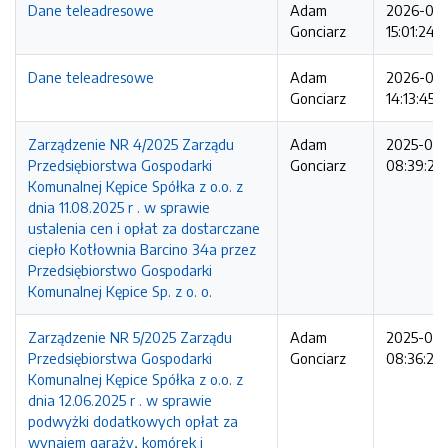
Dane teleadresowe
Adam
2026-06
Gonciarz
15:01:24
Dane teleadresowe
Adam
2026-06
Gonciarz
14:13:45
Zarządzenie NR 4/2025 Zarządu
Adam
2025-08
Przedsiębiorstwa Gospodarki
Gonciarz
08:39:20
Komunalnej Kępice Spółka z o.o. z
dnia 11.08.2025 r . w sprawie
ustalenia cen i opłat za dostarczane
ciepło Kotłownia Barcino 34a przez
Przedsiębiorstwo Gospodarki
Komunalnej Kępice Sp. z o. o.
Zarządzenie NR 5/2025 Zarządu
Adam
2025-08
Przedsiębiorstwa Gospodarki
Gonciarz
08:36:25
Komunalnej Kępice Spółka z o.o. z
dnia 12.06.2025 r . w sprawie
podwyżki dodatkowych opłat za
wynajem garaży, komórek i